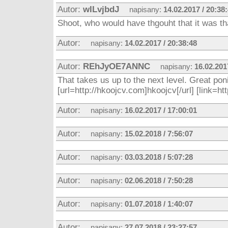
Autor:
wILvjbdJ
napisany:
14.02.2017 / 20:38
Shoot, who would have thgouht that it was t
Autor:
napisany:
14.02.2017 / 20:38:48
Autor:
REhJyOE7ANNC
napisany:
16.02.201
That takes us up to the next level. Great ponig
[url=http://hkoojcv.com]hkoojcv[/url] [link=h
Autor:
napisany:
16.02.2017 / 17:00:01
Autor:
napisany:
15.02.2018 / 7:56:07
Autor:
napisany:
03.03.2018 / 5:07:28
Autor:
napisany:
02.06.2018 / 7:50:28
Autor:
napisany:
01.07.2018 / 1:40:07
Autor:
napisany:
27.07.2018 / 23:27:57