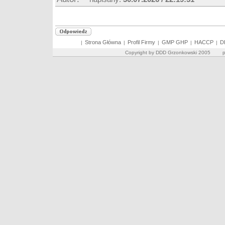
Strona Główna
Profil Firmy
GMP GHP
HACCP
D
|
|
|
|
|
Copyright by DDD Grzonkowski 2005 pro