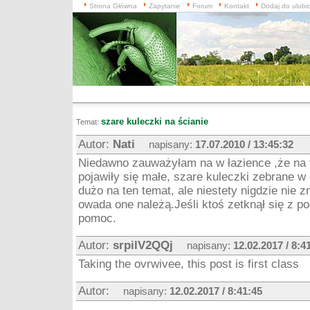
Strona Główna
Zapytanie
Forum
Kontakt
Dodaj do ulubi
szare kuleczki na ścianie
Temat:
Autor:
Nati
napisany:
17.07.2010 / 13:45:32
Niedawno zauważyłam na w łazience ,że na fi
pojawiły się małe, szare kuleczki zebrane w
dużo na ten temat, ale niestety nigdzie nie z
owada one należą.Jeśli ktoś zetknął się z 
pomoc.
Autor:
srpilV2QQj
napisany:
12.02.2017 / 8:4
Taking the ovrwivee, this post is first class
Autor:
napisany:
12.02.2017 / 8:41:45