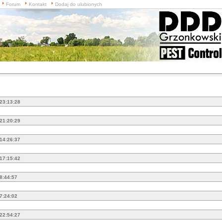
Forum
Kontakt
Dodaj do ulubionych
 23:13:28
 21:20:29
 14:26:37
 17:15:42
 8:44:57
 7:24:02
 22:54:27