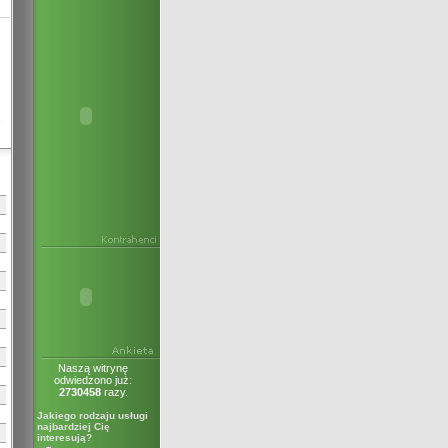
Naszą witrynę
odwiedzono już:
2730458
razy.
Jakiego rodzaju usługi
najbardziej Cię
interesują?