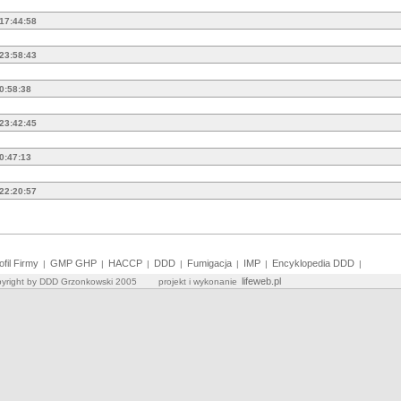
 17:44:58
 23:58:43
 0:58:38
 23:42:45
 0:47:13
 22:20:57
ofil Firmy
GMP GHP
HACCP
DDD
Fumigacja
IMP
Encyklopedia DDD
|
|
|
|
|
|
|
lifeweb.pl
yright by DDD Grzonkowski 2005 projekt i wykonanie