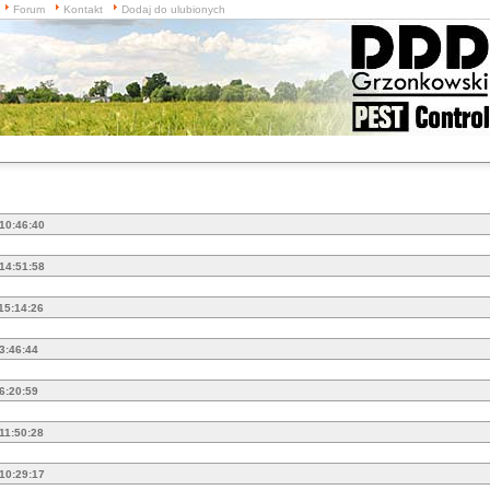
Forum
Kontakt
Dodaj do ulubionych
 10:46:40
 14:51:58
 15:14:26
 3:46:44
 6:20:59
 11:50:28
 10:29:17