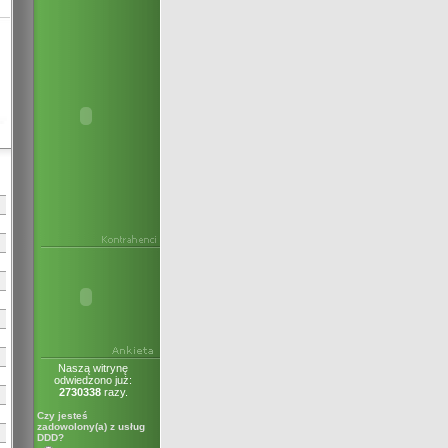
Naszą witrynę
odwiedzono już:
2730338
razy.
Czy jesteś
zadowolony(a) z usług
DDD?